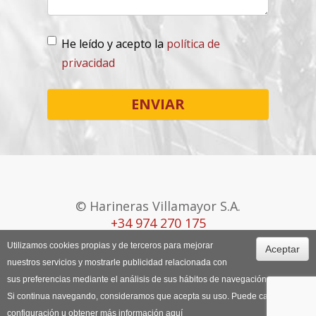
He leído y acepto la
política de
privacidad
Lopd
*
ENVIAR
© Harineras Villamayor S.A.
+34 974 270 175
Utilizamos cookies propias y de terceros para mejorar
Aceptar
Canal Ético
Aviso Legal
Política de
nuestros servicios y mostrarle publicidad relacionada con
Cookies
sus preferencias mediante el análisis de sus hábitos de navegación.
Si continua navegando, consideramos que acepta su uso. Puede cambiar la
configuración u obtener más información
aquí