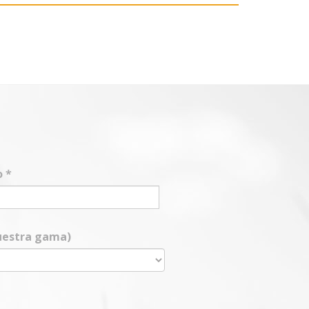
o
*
nuestra gama)