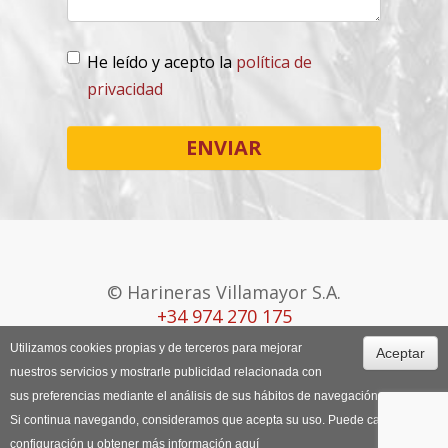
He leído y acepto la
política de
privacidad
Lopd
*
ENVIAR
© Harineras Villamayor S.A.
+34 974 270 175
Utilizamos cookies propias y de terceros para mejorar
Aceptar
Canal Ético
Aviso Legal
Política de
nuestros servicios y mostrarle publicidad relacionada con
Cookies
sus preferencias mediante el análisis de sus hábitos de navegación.
Si continua navegando, consideramos que acepta su uso. Puede cambiar la
configuración u obtener más información
aquí