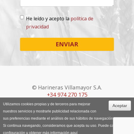
He leído y acepto la
política de
privacidad
Lopd
*
ENVIAR
© Harineras Villamayor S.A.
+34 974 270 175
Utilizamos cookies propias y de terceros para mejorar
Aceptar
Canal Ético
Aviso Legal
Política de
nuestros servicios y mostrarle publicidad relacionada con
Cookies
sus preferencias mediante el análisis de sus hábitos de navegación.
Si continua navegando, consideramos que acepta su uso. Puede cambiar la
configuración u obtener más información
aquí