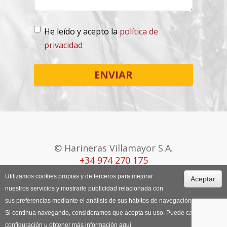
He leído y acepto la
política de
privacidad
Lopd
*
ENVIAR
© Harineras Villamayor S.A.
+34 974 270 175
Utilizamos cookies propias y de terceros para mejorar
Aceptar
Canal Ético
Aviso Legal
Política de
nuestros servicios y mostrarle publicidad relacionada con
Cookies
sus preferencias mediante el análisis de sus hábitos de navegación.
Si continua navegando, consideramos que acepta su uso. Puede cambiar la
configuración u obtener más información
aquí