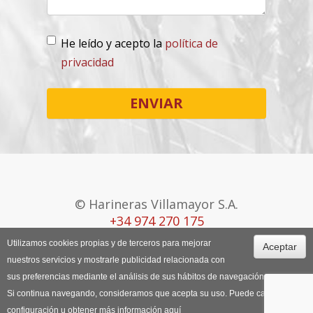
He leído y acepto la
política de
privacidad
Lopd
*
ENVIAR
© Harineras Villamayor S.A.
+34 974 270 175
Utilizamos cookies propias y de terceros para mejorar
Aceptar
Canal Ético
Aviso Legal
Política de
nuestros servicios y mostrarle publicidad relacionada con
Cookies
sus preferencias mediante el análisis de sus hábitos de navegación.
Si continua navegando, consideramos que acepta su uso. Puede cambiar la
configuración u obtener más información
aquí