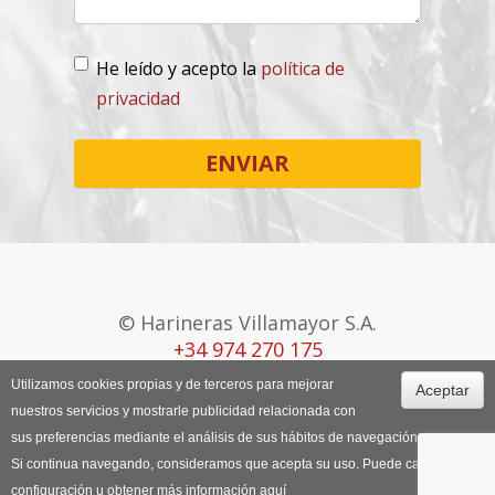
He leído y acepto la
política de
privacidad
Lopd
*
ENVIAR
© Harineras Villamayor S.A.
+34 974 270 175
Utilizamos cookies propias y de terceros para mejorar
Aceptar
Canal Ético
Aviso Legal
Política de
nuestros servicios y mostrarle publicidad relacionada con
Cookies
sus preferencias mediante el análisis de sus hábitos de navegación.
Si continua navegando, consideramos que acepta su uso. Puede cambiar la
configuración u obtener más información
aquí