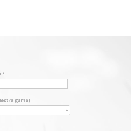
o
*
nuestra gama)