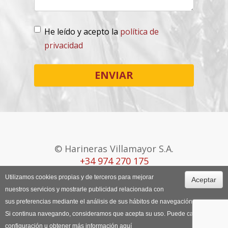
He leído y acepto la
política de
privacidad
Lopd
*
ENVIAR
© Harineras Villamayor S.A.
+34 974 270 175
Utilizamos cookies propias y de terceros para mejorar
Aceptar
Canal Ético
Aviso Legal
Política de
nuestros servicios y mostrarle publicidad relacionada con
Cookies
sus preferencias mediante el análisis de sus hábitos de navegación.
Si continua navegando, consideramos que acepta su uso. Puede cambiar la
configuración u obtener más información
aquí