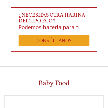
¿NECESITAS OTRA HARINA
DEL TIPO ECO?
Podemos hacerla para ti
CONSÚLTANOS
Baby Food