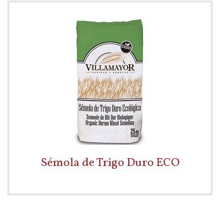
Sémola de Trigo Duro ECO