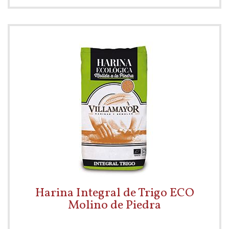
Harina Integral de Trigo ECO
Molino de Piedra