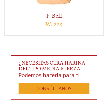
F. Bell
W: 225
¿NECESITAS OTRA HARINA
DEL TIPO MEDIA FUERZA
Podemos hacerla para ti
CONSÚLTANOS