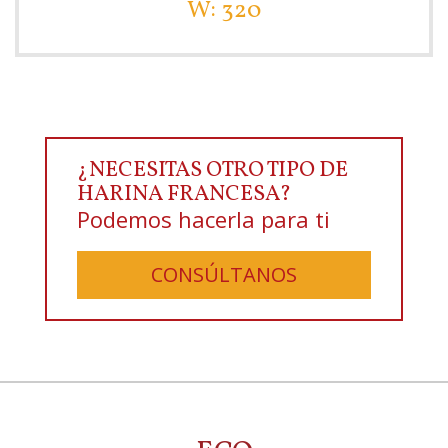
W: 320
¿NECESITAS OTRO TIPO DE
HARINA FRANCESA?
Podemos hacerla para ti
CONSÚLTANOS