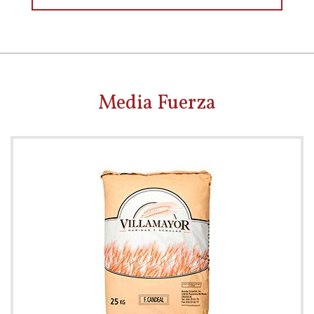
Media Fuerza