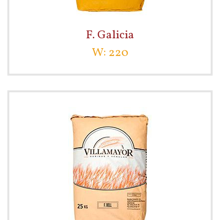
F. Galicia
W: 220