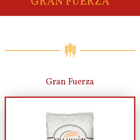
GRAN FUERZA
Gran Fuerza