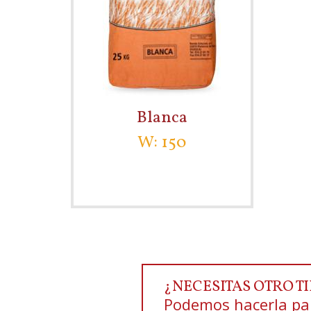
Blanca
W: 150
¿NECESITAS OTRO T
Podemos hacerla par