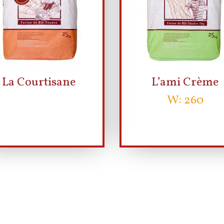
La Courtisane
L’ami Crème
W: 260