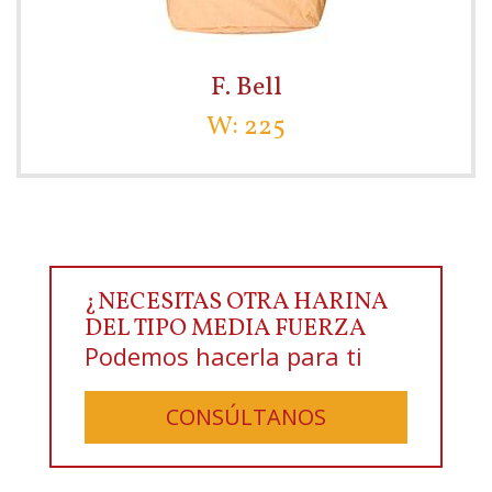
F. Bell
W: 225
¿NECESITAS OTRA HARINA
DEL TIPO MEDIA FUERZA
Podemos hacerla para ti
CONSÚLTANOS