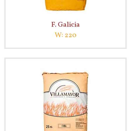
F. Galicia
W: 220