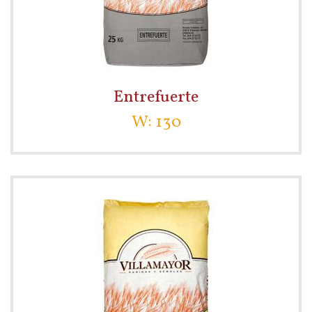
Entrefuerte
W: 130