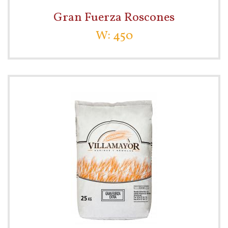
Gran Fuerza Roscones
W: 450