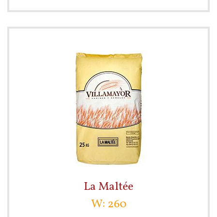
La Maltée
W: 260