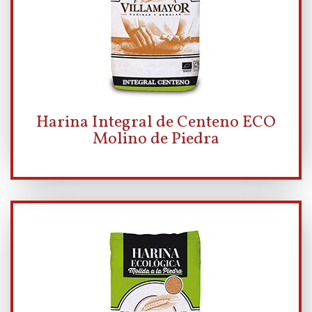
Harina Integral de Centeno ECO
Molino de Piedra