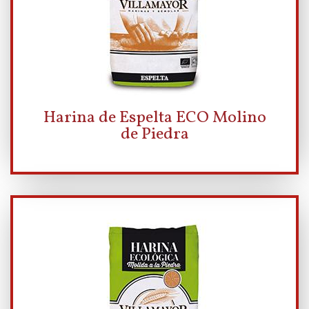
Harina de Espelta ECO Molino
de Piedra