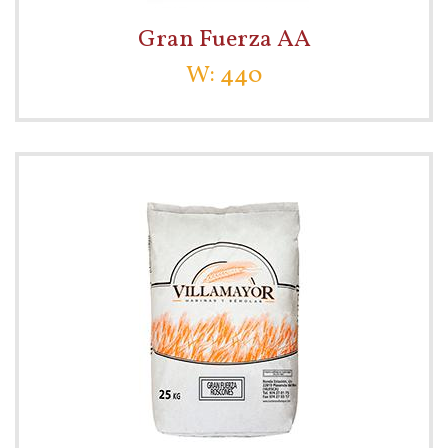
Gran Fuerza AA
W: 440