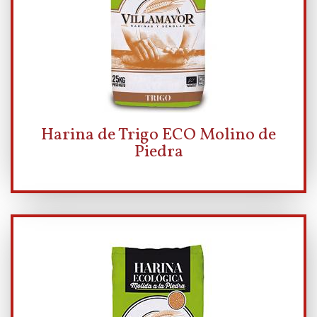
Harina de Trigo ECO Molino de
Piedra