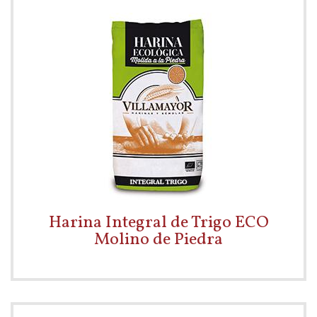
Harina Integral de Trigo ECO
Molino de Piedra