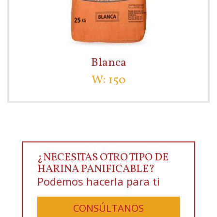
Blanca
W: 150
¿NECESITAS OTRO TIPO DE
HARINA PANIFICABLE?
Podemos hacerla para ti
CONSÚLTANOS