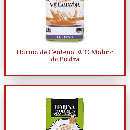
Harina de Centeno ECO Molino
de Piedra